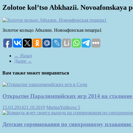
Zolotoe kol’tso Abkhazii. Novoafonskaya 
Золотое кольцо Абхазии. Новоафонская пещера1
← Назад
Далее →
Вам также может понравиться
Открытие Паралимпийских игр 2014 на стадион
15.03.2014
21.10.2019
MarinaYulikova
5
Детские соревнования по синхронному плаванию