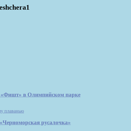
peshchera1
е «Фишт» в Олимпийском парке
 «Черноморская русалочка»