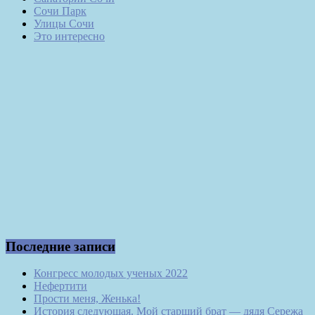
Сочи Парк
Улицы Сочи
Это интересно
Последние записи
Конгресс молодых ученых 2022
Нефертити
Прости меня, Женька!
История следующая. Мой старший брат — дядя Сережа