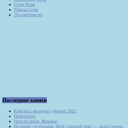
Сочи Парк
Улицы Сочи
Это интересно
Последние записи
Конгресс молодых ученых 2022
Нефертити
Прости меня, Женька!
История следующая. Мой старший брат — дядя Сережа