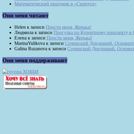
Математический праздник в «Сириусе»
Они меня читают
Helen
к записи
Прости меня, Женька!
Людмила
к записи
Прогулка по Курортному проспекту в
Елена
к записи
Прости меня, Женька!
MarinaYulikova
к записи
Сочинский Дендрарий. Основате
Galina Ruzanova
к записи
Сочинский Дендрарий. Основат
Они меня поддерживают