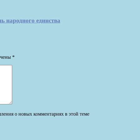
ь народного единства
ечены
*
омления о новых комментариях в этой теме