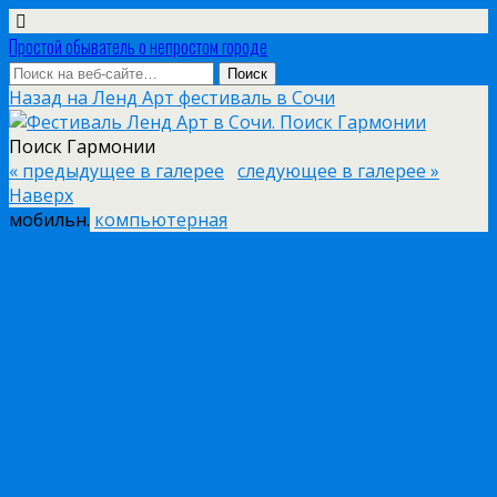
Простой обыватель о непростом городе
Назад на Ленд Арт фестиваль в Сочи
Поиск Гармонии
« предыдущее в галерее
следующее в галерее »
Наверх
мобильн.
компьютерная