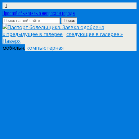
Простой обыватель о непростом городе
« предыдущее в галерее
следующее в галерее »
Наверх
мобильн.
компьютерная