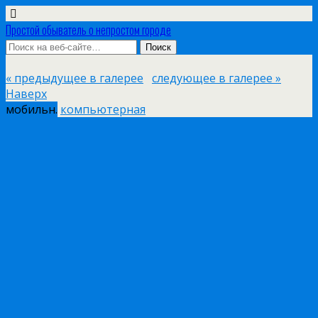
Простой обыватель о непростом городе
« предыдущее в галерее
следующее в галерее »
Наверх
мобильн.
компьютерная